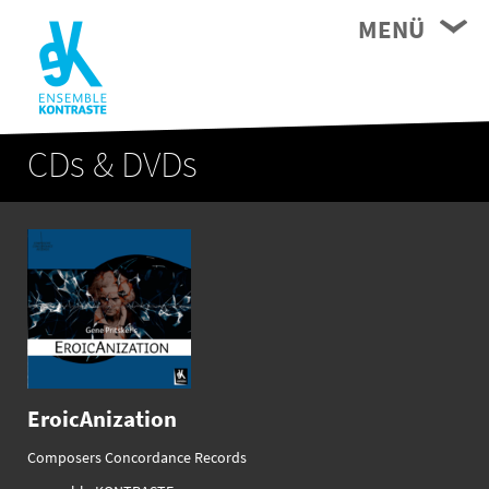
MENÜ
CDs & DVDs
EroicAnization
Composers Concordance Records