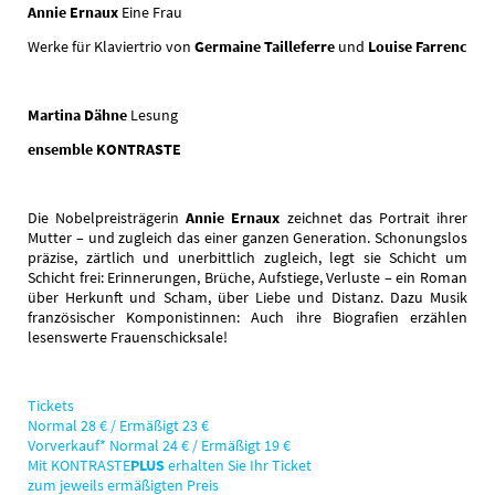
Annie Ernaux
Eine Frau
Werke für Klaviertrio von
Germaine Tailleferre
und
Louise Farrenc
Martina Dähne
Lesung
ensemble KONTRASTE
Die Nobelpreisträgerin
Annie Ernaux
zeichnet das Portrait ihrer
Mutter – und zugleich das einer ganzen Generation. Schonungslos
präzise, zärtlich und unerbittlich zugleich, legt sie Schicht um
Schicht frei: Erinnerungen, Brüche, Aufstiege, Verluste – ein Roman
über Herkunft und Scham, über Liebe und Distanz. Dazu Musik
französischer Komponistinnen: Auch ihre Biografien erzählen
lesenswerte Frauenschicksale!
Tickets
Normal 28 € / Ermäßigt 23 €
Vorverkauf* Normal 24 € / Ermäßigt 19 €
Mit
KONTRASTE
PLUS
erhalten Sie Ihr Ticket
zum jeweils ermäßigten Preis