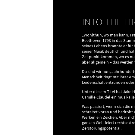
INTO THE FI
„Wohlthun, wo man kann, Freih
Beethoven 1793 in das Stammb
seines Lebens brannte er für
seiner Musik deutlich und hall
Zeitpunkt kommen, wo es nur 
aber allgemein – das werden 
Da sind wir nun, Jahrhundert
Menschheit ringt mit ihrer Amb
Leidenschaft entzünden oder
Unter diesem Titel hat Jake 
Camille Claudel ein musikalis
Was passiert, wenn sich die 
schreitet voran und bedroht 
Werken ein Zeichen. Aber nich
ganzen Welt feiert rechtsext
Zerstörungspotential.