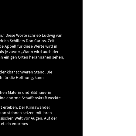
en.” Diese Worte schrieb Ludwig van
ich Schillers Don Carlos. Zeit
 Appell für diese Werte wird in
 als je zuvor: „Wann wird auch der
an einigen Orten herannahen sehen,
n denkbar schweren Stand. Die
h für die Hoffnung, kann
chen Malerin und Bildhauerin
 eine enorme Schaffenskraft weckte.
nt erleben. Der Klimawandel
onist:innen setzen mit ihren
ssischen Welt vor Augen. Auf der
ltet ein enormes