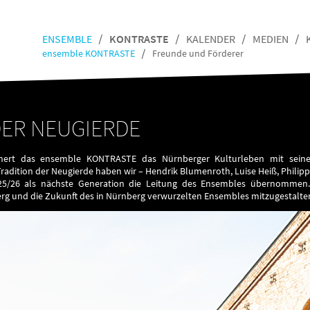
ENSEMBLE
KONTRASTE
KALENDER
MEDIEN
ensemble KONTRASTE
Freunde und Förderer
DER NEUGIERDE
chert das ensemble KONTRASTE das Nürnberger Kulturleben mit seine
adition der Neugierde haben wir – Hendrik Blumenroth, Luise Heiß, Philip
025/26 als nächste Generation die Leitung des Ensembles übernommen. 
rg und die Zukunft des in Nürnberg verwurzelten Ensembles mitzugestalte