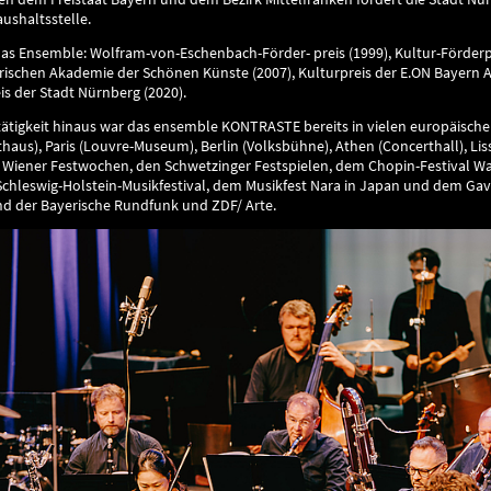
aushaltsstelle.
das Ensemble: Wolfram-von-Eschenbach-Förder- preis (1999), Kultur-Förderpr
yerischen Akademie der Schönen Künste (2007), Kulturpreis der E.ON Bayern
eis der Stadt Nürnberg (2020).
tätigkeit hinaus war das ensemble KONTRASTE bereits in vielen europäisc
haus), Paris (Louvre-Museum), Berlin (Volksbühne), Athen (Concerthall), Lis
 Wiener Festwochen, den Schwetzinger Festspielen, dem Chopin-Festival War
Schleswig-Holstein-Musikfestival, dem Musikfest Nara in Japan und dem Gavr
nd der Bayerische Rundfunk und ZDF/ Arte.