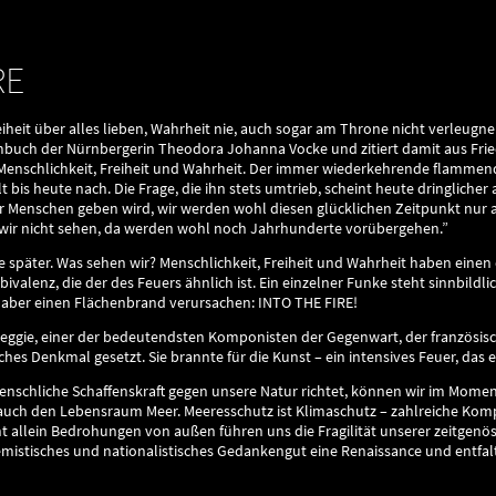
RE
eit über alles lieben, Wahrheit nie, auch sogar am Throne nicht verleugn
uch der Nürnbergerin Theodora Johanna Vocke und zitiert damit aus Friedr
 Menschlichkeit, Freiheit und Wahrheit. Der immer wiederkehrende flammende
t bis heute nach. Die Frage, die ihn stets umtrieb, scheint heute dringlicher
Menschen geben wird, wir werden wohl diesen glücklichen Zeitpunkt nur 
wir nicht sehen, da werden wohl noch Jahrhunderte vorübergehen.”
e später. Was sehen wir? Menschlichkeit, Freiheit und Wahrheit haben eine
ivalenz, die der des Feuers ähnlich ist. Ein einzelner Funke steht sinnbildlic
 aber einen Flächenbrand verursachen: INTO THE FIRE!
Heggie, einer der bedeutendsten Komponisten der Gegenwart, der französis
ches Denkmal gesetzt. Sie brannte für die Kunst – ein intensives Feuer, das
menschliche Schaffenskraft gegen unsere Natur richtet, können wir im Mome
auch den Lebensraum Meer. Meeresschutz ist Klimaschutz – zahlreiche Komp
t allein Bedrohungen von außen führen uns die Fragilität unserer zeitgenö
remistisches und nationalistisches Gedankengut eine Renaissance und entfa