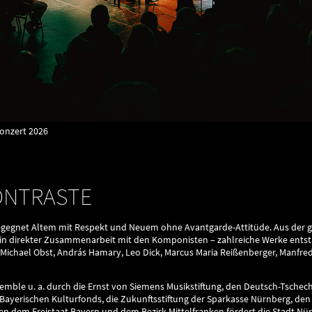
onzert 2026
ONTRASTE
gnet Altem mit Respekt und Neuem ohne Avantgarde-Attitüde. Aus der gr
h in direkter Zusammenarbeit mit den Komponisten – zahlreiche Werke entst
 Michael Obst, András Hamary, Leo Dick, Marcus Maria Reißenberger, Manfred
emble u. a. durch die Ernst von Siemens Musikstiftung, den Deutsch-Tschec
Bayerischen Kulturfonds, die Zukunftsstiftung der Sparkasse Nürnberg, de
en dem Freistaat Bayern und dem Bezirk Mittelfranken fördert die Stadt 